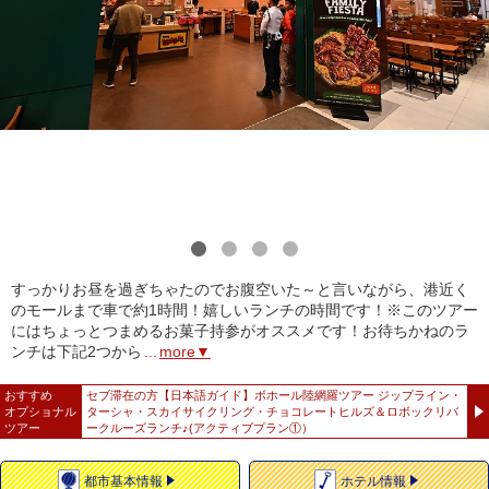
1
2
3
4
すっかりお昼を過ぎちゃたのでお腹空いた～と言いながら、港近く
のモールまで車で約1時間！嬉しいランチの時間です！※このツアー
にはちょっとつまめるお菓子持参がオススメです！お待ちかねのラ
ンチは下記2つから
...
more▼
おすすめ
セブ滞在の方【日本語ガイド】ボホール陸網羅ツアー ジップライン・
オプショナル
ターシャ・スカイサイクリング・チョコレートヒルズ＆ロボックリバ
ツアー
ークルーズランチ♪(アクティブプラン①）
都市
基本情報
ホテル
情報