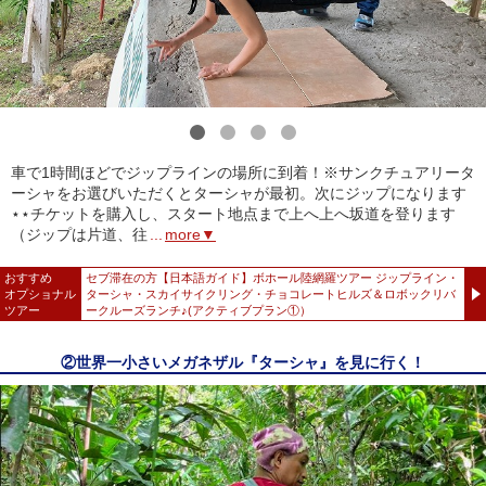
1
2
3
4
車で1時間ほどでジップラインの場所に到着！※サンクチュアリータ
ーシャをお選びいただくとターシャが最初。次にジップになります
⋆⋆チケットを購入し、スタート地点まで上へ上へ坂道を登ります
（ジップは片道、往
...
more▼
おすすめ
セブ滞在の方【日本語ガイド】ボホール陸網羅ツアー ジップライン・
オプショナル
ターシャ・スカイサイクリング・チョコレートヒルズ＆ロボックリバ
ツアー
ークルーズランチ♪(アクティブプラン①）
②世界一小さいメガネザル『ターシャ』を見に行く！