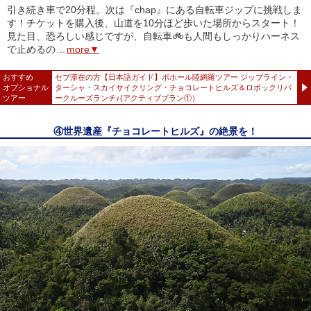
引き続き車で20分程。次は『chap』にある自転車ジップに挑戦しま
す！チケットを購入後、山道を10分ほど歩いた場所からスタート！
見た目、恐ろしい感じですが、自転車🚲も人間もしっかりハーネス
で止めるの
...
more▼
おすすめ
セブ滞在の方【日本語ガイド】ボホール陸網羅ツアー ジップライン・
オプショナル
ターシャ・スカイサイクリング・チョコレートヒルズ＆ロボックリバ
ツアー
ークルーズランチ♪(アクティブプラン①）
④世界遺産『チョコレートヒルズ』の絶景を！