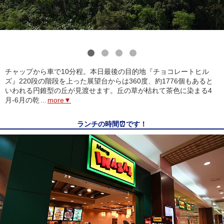
1
2
3
4
チャップから車で10分程。本日最後の目的地『チョコレートヒル
ズ』220段の階段を上った展望台からは360度、約1776個もあると
いわれる円錐型の丘が見渡せます。丘の草が枯れて茶色に染まる4
月-6月の乾
...
more▼
ランチの時間⏰です！