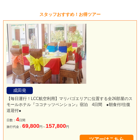
スタッフおすすめ！お得ツアー
成田発
【毎日運行！LCC航空利用】マリバゴエリアに位置する全26部屋のス
モールホテル『ココナッツペンション』宿泊 4日間 ●朝食付/往復
送迎付●
4
日数：
日間
69,800
157,800
旅行代金：
円～
円
ツアーはこちら