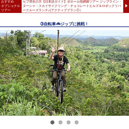
おすすめ
セブ滞在の方【日本語ガイド】ボホール陸網羅ツアー ジップライン・
オプショナル
ターシャ・スカイサイクリング・チョコレートヒルズ＆ロボックリバ
ツアー
ークルーズランチ♪(アクティブプラン①）
➂自転車🚲ジップに挑戦！
1
2
3
4