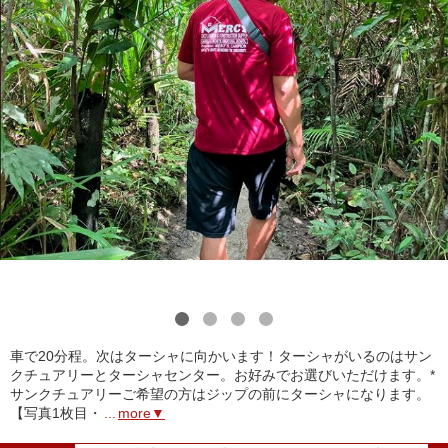
1
2
3
4
車で20分程。次はターシャに向かいます！ターシャがいるのはサン
クチュアリーとターシャセンター。お好みでお選びいただけます。*
サンクチュアリーご希望の方はジップの前にターシャになります。
【写真1枚目・
...
more▼