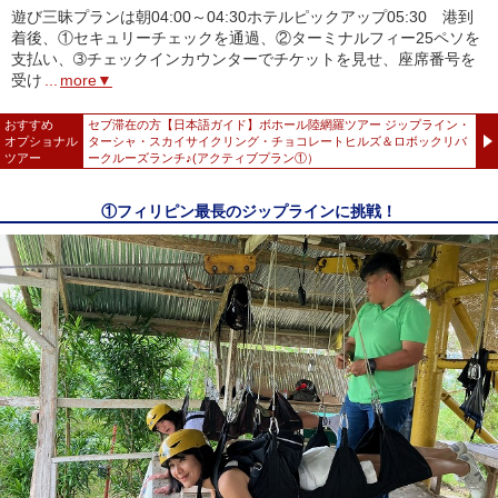
遊び三昧プランは朝04:00～04:30ホテルピックアップ05:30 港到
着後、①セキュリーチェックを通過、②ターミナルフィー25ペソを
支払い、➂チェックインカウンターでチケットを見せ、座席番号を
受け
...
more▼
おすすめ
セブ滞在の方【日本語ガイド】ボホール陸網羅ツアー ジップライン・
オプショナル
ターシャ・スカイサイクリング・チョコレートヒルズ＆ロボックリバ
ツアー
ークルーズランチ♪(アクティブプラン①）
①フィリピン最長のジップラインに挑戦！