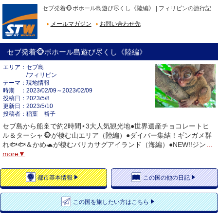
セブ発着🐵ボホール島遊び尽くし《陸編》 | フィリピンの旅行記
メールマガジン
お問い合わせ先
セブ発着🐵ボホール島遊び尽くし《陸編》
エリア
セブ島
/フィリピン
テーマ
現地情報
時期
2023/02/09～2023/02/09
投稿日
2023/5/8
更新日
2023/5/10
投稿者
稲葉 裕子
セブ島から船🚢で約2時間⋆3大人気観光地●世界遺産チョコレートヒ
ル＆ターシャ🐵が棲む山エリア（陸編）●ダイバー集結！ギンガメ群
れ🐟🐟＆かめ🐢が棲むバリカサグアイランド（海編）●NEW!!ジン
...
more▼
都市
基本情報
この国の
他の日記
この国を
旅したい方はこちら