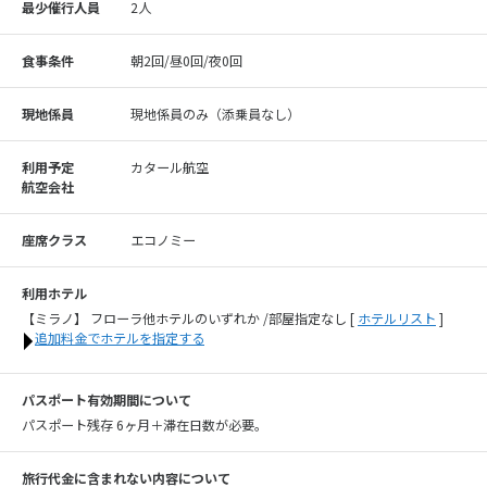
最少催行人員
2人
食事条件
朝2回/昼0回/夜0回
現地係員
現地係員のみ（添乗員なし）
利用予定
カタール航空
航空会社
座席クラス
エコノミー
利用ホテル
【ミラノ】 フローラ他ホテルのいずれか /部屋指定なし
[
ホテルリスト
]
追加料金でホテルを指定する
パスポート有効期間について
パスポート残存 6ヶ月＋滞在日数が必要。
旅行代金に含まれない内容について