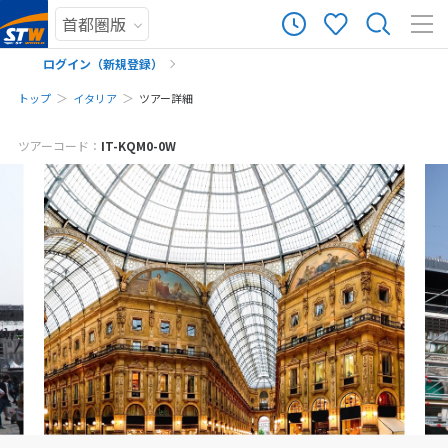
ログイン（新規登録）
トップ
イタリア
ツアー詳細
メールでお問い合わせ
まだ履歴がありません
ツアーコード：
IT-KQM0-0W
※ご予約・お問い合わせフォームをお送りいただいた時点で、キャンセル料
まだ登録がありません
は発生しません。お気軽にご予約・お問い合わせください。
※該当ツアーをご予約・お問い合わせいただく前に、ツアー画面をキャプチ
ャして保存してください。
予約・お問い合わせ
来店予約の申し込み
お電話でお問い合わせ