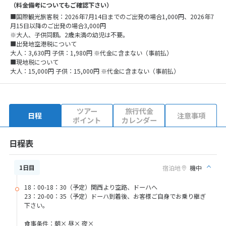
（料金備考についてもご確認下さい）
■国際観光旅客税：2026年7月14日までのご出発の場合1,000円、2026年7
月15日以降のご出発の場合3,000円
※大人、子供同額。2歳未満の幼児は不要。
■出発地空港税について
大人：3,630円 子供：1,980円 ※代金に含まない（事前払）
■現地税について
大人：15,000円 子供：15,000円 ※代金に含まない（事前払）
ツアー
旅行代金
日程
注意事項
ポイント
カレンダー
日程表
1日目
宿泊地
機中
18：00-18：30（予定）関西より空路、ドーハへ
23：20-00：35（予定）ドーハ到着後、お客様ご自身でお乗り継ぎ
下さい。
食事条件：朝× 昼× 夜×