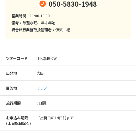
050-5830-1948
営業時間：
11:00-19:00
備考：
毎週水曜、年末年始
総合旅行業務取扱管理者：
伊東一紀
ツアーコード
IT-KQM0-0W
出発地
大阪
目的地
ミラノ
旅行期間
5日間
お申込み期限
ご出発日の14日前まで
(⼟⽇祝⽇除く)