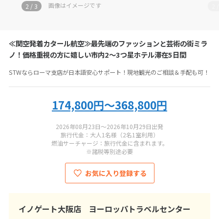
お電話の際にツアーコード
IT-KQM0-0W
をお伝えください
画像はイメージです
2
/
3
2
イノゲート大阪店 ヨーロッパトラベルセンター
≪関空発着カタール航空≫最先端のファッションと芸術の街ミラ
050-5830-1948
ノ！価格重視の方に嬉しい市内2～3つ星ホテル滞在5日間
STWならローマ支店が日本語安心サポート！現地観光のご相談＆手配も可！
営業時間：
11:00-19:00
定休日：
毎週水曜、年末年始
総合旅行業務取扱管理者：
伊東一紀
174,800円～368,800円
2026年08月23日～2026年10月29日出発
旅行代金：大人1名様（2名1室利用）
燃油サーチャージ：旅行代金に含まれます。
※諸税等別途必要
お気に入り登録する
イノゲート大阪店 ヨーロッパトラベルセンター