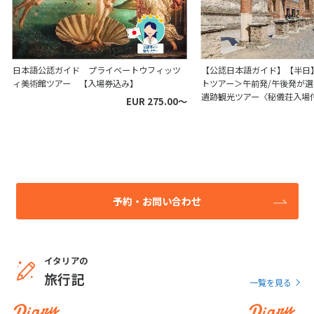
日本語公認ガイド プライベートウフィッツ
【公認日本語ガイド】【半日
ィ美術館ツアー 【入場券込み】
トツアー＞午前発/午後発が選
遺跡観光ツアー〈秘儀荘入場
EUR 275.00〜
予約・お問い合わせ
イタリアの
旅行記
一覧を見る
Diary
Diary