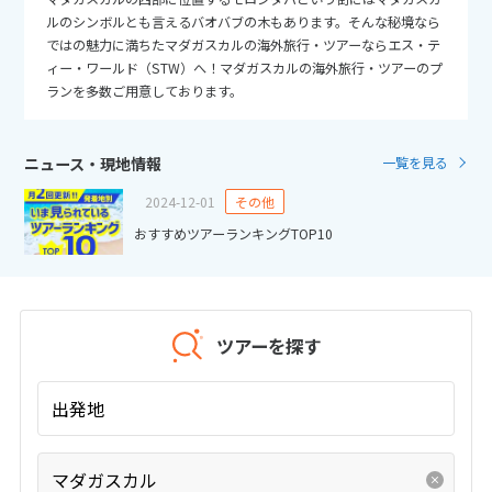
25
26
27
28
29
30
31
ルのシンボルとも言えるバオバブの木もあります。そんな秘境なら
ではの魅力に満ちたマダガスカルの海外旅行・ツアーならエス・テ
ィー・ワールド（STW）へ！マダガスカルの海外旅行・ツアーのプ
11
11月未定
2026年
月
ランを多数ご用意しております。
1
2
3
4
5
6
7
8
9
10
11
12
13
14
ニュース・現地情報
一覧を見る
15
16
17
18
19
20
21
2024-12-01
その他
22
23
24
25
26
27
28
おすすめツアーランキングTOP10
29
30
12
ツアーを探す
12月未定
2026年
月
1
2
3
4
5
出発地
6
7
8
9
10
11
12
13
14
15
16
17
18
19
マダガスカル