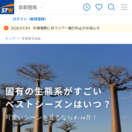
0
ツアー件数
件
ログイン（新規登録）
2026/07/03
中東情勢に伴うツアー催行中止のお知らせ
× カレンダーを閉じる
まだ履歴がありません
トップ
マダガスカル
日
月
火
水
木
金
土
まだ登録がありません
8
8月未定
2026年
月
1
2
3
4
5
6
7
8
固有の生態系がすごい
9
10
11
12
13
14
15
ベストシーズンはいつ？
16
17
18
19
20
21
22
23
24
25
26
27
28
29
可愛いシーンを見るなら8-10月！
30
31