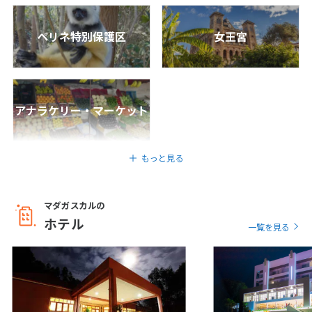
1
2
3
ペリネ特別保護区
女王宮
4
5
6
7
8
9
10
11
12
13
14
15
16
17
18
19
20
21
22
23
24
アナラケリー・マーケット
25
26
27
28
29
30
5
もっと見る
5月未定
2027年
月
1
マダガスカルの
2
3
4
5
6
7
8
ホテル
一覧を見る
9
10
11
12
13
14
15
16
17
18
19
20
21
22
23
24
25
26
27
28
29
30
31