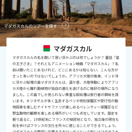
9
9月未定
2026年
月
1
2
3
4
5
マダガスカルのツアーを探す
6
7
8
9
10
11
12
13
14
15
16
17
18
19
マダガスカル
20
21
22
23
24
25
26
マダガスカルの名を聞いて思い浮かぶのは何でしょうか？ 童話「星
27
28
29
30
の王子さま」？それともアニメーション映画「マダガスカル」？名
前は聞いたことあるけれど、どこにあるかは知らない、こんな方が
きっと多いのではないでしょうか。アフリカ大陸の南東、インド洋
10
10月未定
2026年
月
に浮かぶ秘境の島マダガスカルは、遥か昔、大陸移動によりアフリ
カ大陸から離れ動植物が独自の進化を遂げるのに格好の場所になり
1
2
3
ました。この島でしか見られない貴重な固有種は旅行者の興味を誘
います。キツネザルが多く生息するペリネ特別保護区や夜行性の動
4
5
6
7
8
9
10
物探索を楽しむナイトサファリが楽しめるベレンティー保護区など
11
12
13
14
15
16
17
野生動物の観察を楽しめる場所がいくつも点在しています。歴史を
振り返ると、19世紀末にフランスの植民地となり、独立後の現在も
18
19
20
21
22
23
24
街を歩けばフランスの文化を所々に感じることができるでしょう。
マダガスカルの西部に位置するモロンダバという街にはマダガスカ