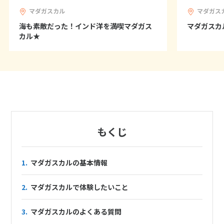
12
13
14
15
16
17
18
マダガスカル
マダガス
19
20
21
22
23
24
25
海も素敵だった！インド洋を満喫マダガス
マダガスカ
26
27
28
29
30
カル★
10
10月未定
2027年
月
1
2
3
4
5
6
7
8
9
10
11
12
13
14
15
16
もくじ
17
18
19
20
21
22
23
24
25
26
27
28
29
30
1.
マダガスカルの基本情報
31
2.
マダガスカルで体験したいこと
11
11月未定
3.
マダガスカルのよくある質問
2027年
月