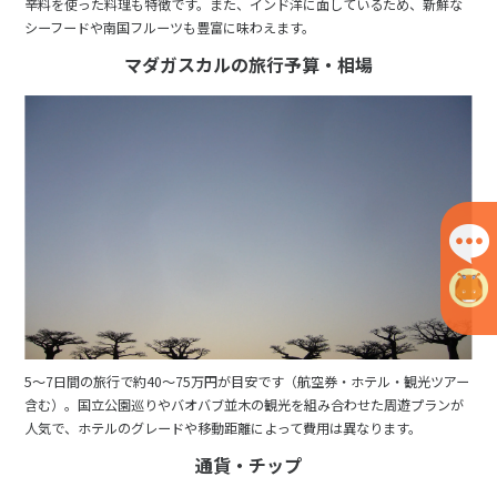
1
2
3
辛料を使った料理も特徴です。また、インド洋に面しているため、新鮮な
シーフードや南国フルーツも豊富に味わえます。
4
5
6
7
8
9
10
マダガスカルの旅行予算・相場
11
12
13
14
15
16
17
18
19
20
21
22
23
24
25
26
27
28
29
30
7
7月未定
2028年
月
1
2
3
4
5
6
7
8
9
10
11
12
13
14
15
16
17
18
19
20
21
22
5〜7日間の旅行で約40〜75万円が目安です（航空券・ホテル・観光ツアー
含む）。国立公園巡りやバオバブ並木の観光を組み合わせた周遊プランが
23
24
25
26
27
28
29
人気で、ホテルのグレードや移動距離によって費用は異なります。
30
31
通貨・チップ