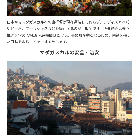
27
28
29
日本からマダガスカルへの直行便は現在運航しておらず、アディスアベバ
3
3月未定
2028年
月
やドーハ、モーリシャスなどを経由するのが一般的です。所要時間は乗り
継ぎを含めて約18〜24時間ほどです。長距離移動となるため、余裕を持っ
1
2
3
4
た日程を組むことをおすすめします。
5
6
7
8
9
10
11
マダガスカルの安全・治安
12
13
14
15
16
17
18
19
20
21
22
23
24
25
26
27
28
29
30
31
4
4月未定
2028年
月
1
2
3
4
5
6
7
8
9
10
11
12
13
14
15