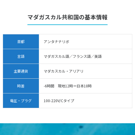
マダガスカル共和国の基本情報
首都
アンタナナリボ
言語
マダガスカル語／フランス語／英語
主要通貨
マダカスカル・アリアリ
時差
-6時間 現地12時＝日本18時
電圧・プラグ
100-220V/Cタイプ