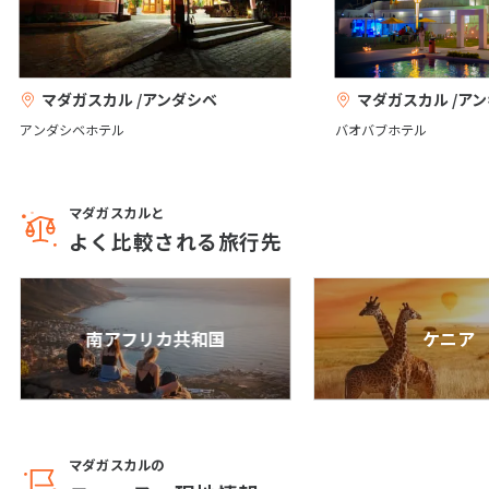
6
6月未定
2027年
月
マダガスカル /アンダシベ
マダガスカル /ア
1
2
3
4
5
アンダシベホテル
バオバブホテル
6
7
8
9
10
11
12
13
14
15
16
17
18
19
マダガスカルと
20
21
22
23
24
25
26
よく比較される旅行先
27
28
29
30
7
7月未定
2027年
月
南アフリカ共和国
ケニア
1
2
3
4
5
6
7
8
9
10
11
12
13
14
15
16
17
マダガスカルの
18
19
20
21
22
23
24