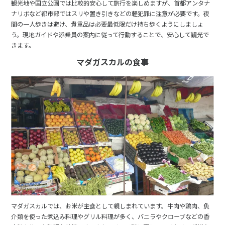
観光地や国立公園では比較的安心して旅行を楽しめますが、首都アンタナ
16
17
18
19
20
21
22
ナリボなど都市部ではスリや置き引きなどの軽犯罪に注意が必要です。夜
間の一人歩きは避け、貴重品は必要最低限だけ持ち歩くようにしましょ
23
24
25
26
27
28
29
う。現地ガイドや添乗員の案内に従って行動することで、安心して観光で
30
きます。
マダガスカルの食事
5
5月未定
2028年
月
1
2
3
4
5
6
7
8
9
10
11
12
13
14
15
16
17
18
19
20
21
22
23
24
25
26
27
28
29
30
31
6
6月未定
マダガスカルでは、お米が主食として親しまれています。牛肉や鶏肉、魚
2028年
月
介類を使った煮込み料理やグリル料理が多く、バニラやクローブなどの香