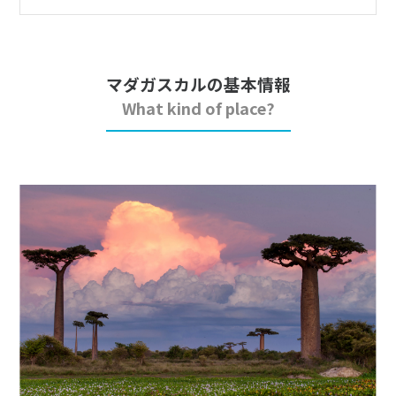
1
2
3
4
5
6
7
8
9
10
11
12
13
14
15
16
17
18
19
20
マダガスカルの基本情報
21
22
23
24
25
26
27
What kind of place?
28
29
30
12
12月未定
2027年
月
1
2
3
4
5
6
7
8
9
10
11
12
13
14
15
16
17
18
19
20
21
22
23
24
25
26
27
28
29
30
31