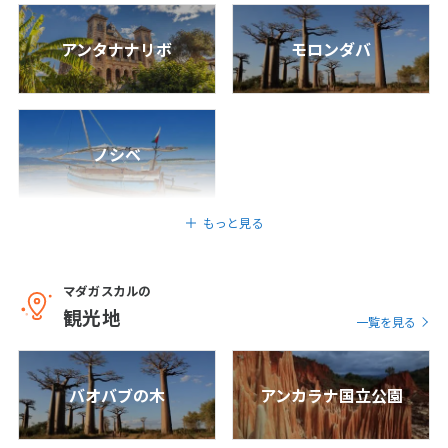
7
8
9
10
11
12
13
アンタナナリボ
モロンダバ
14
15
16
17
18
19
20
21
22
23
24
25
26
27
28
ノシベ
3
3月未定
2027年
月
もっと見る
1
2
3
4
5
6
7
8
9
10
11
12
13
マダガスカルの
14
15
16
17
18
19
20
観光地
一覧を見る
21
22
23
24
25
26
27
28
29
30
31
バオバブの木
アンカラナ国立公園
4
4月未定
2027年
月