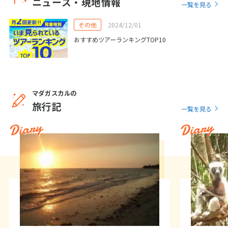
ニュース・現地情報
一覧を見る
25
26
27
28
29
30
31
その他
2024/12/01
おすすめツアーランキングTOP10
8
8月未定
2027年
月
1
2
3
4
5
6
7
8
9
10
11
12
13
14
マダガスカルの
旅行記
15
16
17
18
19
20
21
一覧を見る
Diary
Diary
22
23
24
25
26
27
28
29
30
31
9
9月未定
2027年
月
1
2
3
4
5
6
7
8
9
10
11