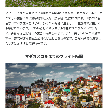
1
1月未定
2028年
月
アフリカ大陸の東沖に浮かぶ世界で4番目に大きな島・マダガスカルは、こ
1
こでしか出会えない動植物や壮大な自然景観が魅力の国です。世界的に有
2
3
4
5
6
7
8
名なバオバブ並木をはじめ、多くの固有種が生息し、「生き物の楽園」と
も呼ばれています。かわいらしいキツネザルや色鮮やかなカメレオンな
9
10
11
12
13
14
15
ど、多彩な野生動物との出会いも楽しめます。また、美しいビーチや熱帯
16
17
18
19
20
21
22
雨林、奇岩が連なる国立公園など見どころも豊富で、自然や絶景を満喫し
たい方におすすめの旅行先です。
23
24
25
26
27
28
29
30
31
マダガスカルまでのフライト時間
2
2月未定
2028年
月
1
2
3
4
5
6
7
8
9
10
11
12
13
14
15
16
17
18
19
20
21
22
23
24
25
26