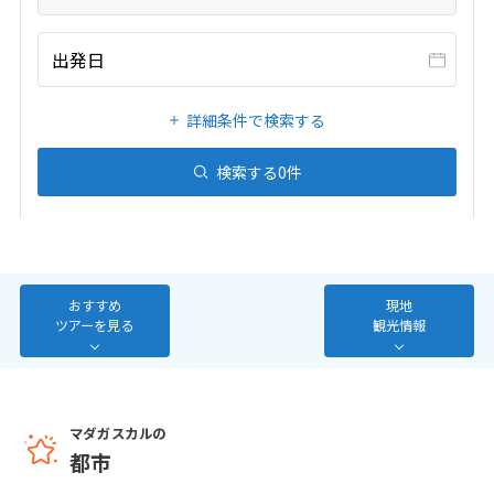
20
21
22
23
24
25
26
27
28
29
30
31
出発日
1
詳細条件で検索する
1月未定
2027年
月
検索する
0
件
1
2
3
4
5
6
7
8
9
10
11
12
13
14
15
16
17
18
19
20
21
22
23
おすすめ
現地
24
25
26
27
28
29
30
ツアーを見る
観光情報
31
2
2月未定
マダガスカルの
2027年
月
都市
1
2
3
4
5
6