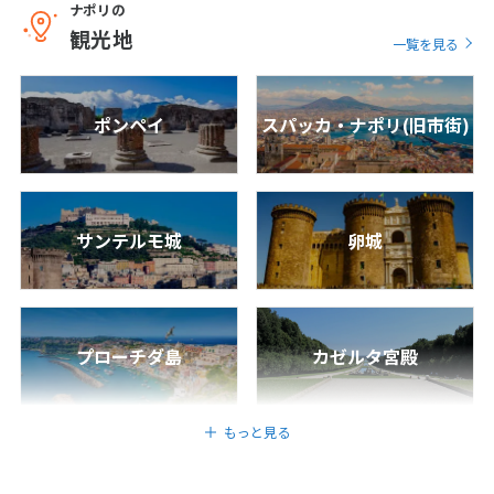
ナポリの
1
2
3
観光地
一覧を見る
4
5
6
7
8
9
10
11
12
13
14
15
16
17
ポンペイ
スパッカ・ナポリ(旧市街)
18
19
20
21
22
23
24
25
26
27
28
29
30
サンテルモ城
卵城
5
5月未定
2027年
月
1
2
3
4
5
6
7
8
プローチダ島
カゼルタ宮殿
9
10
11
12
13
14
15
16
17
18
19
20
21
22
もっと見る
23
24
25
26
27
28
29
30
31