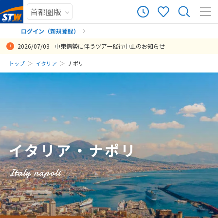
5
ツアー件数
件
ログイン（新規登録）
2026/07/03
中東情勢に伴うツアー催行中止のお知らせ
× カレンダーを閉じる
まだ履歴がありません
トップ
イタリア
ナポリ
コロッセオのガイドツアー、ヴェネツィアのゴンドラとディナーツア
日
月
火
水
木
金
土
ー、ダヴィデさんのフォトツアーなどどれも申し込んで良かったで
まだ登録がありません
す。現地で安心して観光することができました。
8
8月未定
2026年
月
投稿日：2025-07-08 09:40:27.510
1
2
3
4
5
6
7
8
イタリア・ナポリ
9
10
11
12
13
14
15
16
17
18
19
20
21
22
Italy napoli
23
24
25
26
27
28
29
30
31