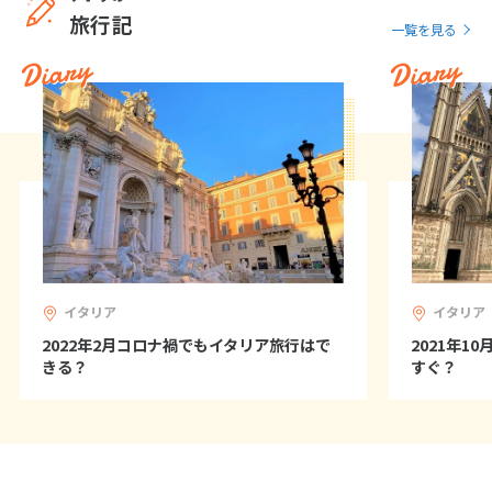
1
2
3
4
5
6
旅行記
一覧を見る
7
8
9
10
11
12
13
Diary
Diary
14
15
16
17
18
19
20
21
22
23
24
25
26
27
28
29
30
12
12月未定
2027年
月
1
2
3
4
イタリア
イタリア
5
6
7
8
9
10
11
2022年2月コロナ禍でもイタリア旅行はで
2021年1
12
13
14
15
16
17
18
きる？
すぐ？
19
20
21
22
23
24
25
26
27
28
29
30
31