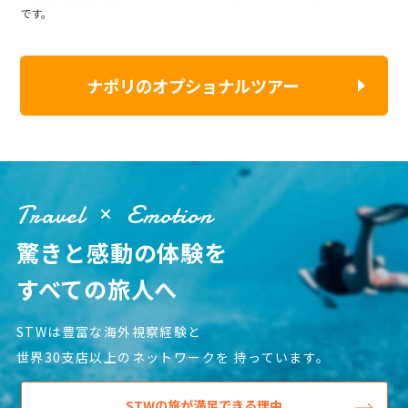
です。
ナポリのオプショナルツアー
Travel
Emotion
驚きと感動の体験を
すべての旅人へ
STWは豊富な海外視察経験と
世界30支店以上のネットワークを
持っています。
STWの旅が満足できる理由