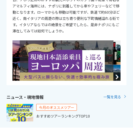
25
26
27
28
29
30
31
アマルフィ海岸には、ナポリに到着してから車やフェリーなどで移
動となります。ローマからも移動は可能ですが、鉄道で約60分ほど
近く、南イタリアの周遊の際は立ち寄り便利な下町情緒溢れる街で
11
11月未定
2026年
月
す。イタリアならではの絶景をご希望でしたら、是非ナポリにもご
滞在してみては如何でしょうか。
1
2
3
4
5
6
7
8
9
10
11
12
13
14
15
16
17
18
19
20
21
22
23
24
25
26
27
28
29
30
12
12月未定
2026年
月
ニュース・現地情報
一覧を見る
1
2
3
4
5
今月のオススメツアー
おすすめツアーランキングTOP10
6
7
8
9
10
11
12
13
14
15
16
17
18
19