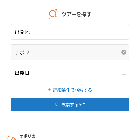
20
21
22
23
24
25
26
27
28
29
30
31
ツアーを探す
出発地
1
1月未定
2027年
月
1
2
ナポリ
3
4
5
6
7
8
9
10
11
12
13
14
15
16
出発日
17
18
19
20
21
22
23
詳細条件で検索する
24
25
26
27
28
29
30
31
検索する
5
件
2
2月未定
2027年
月
ナポリの
1
2
3
4
5
6