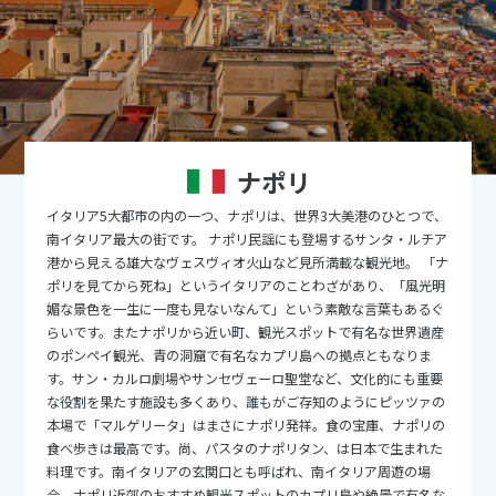
9
9月未定
2026年
月
1
2
3
4
5
6
7
8
9
10
11
12
13
14
15
16
17
18
19
ナポリ
20
21
22
23
24
25
26
イタリア5大都市の内の一つ、ナポリは、世界3大美港のひとつで、
27
28
29
30
南イタリア最大の街です。 ナポリ民謡にも登場するサンタ・ルチア
港から見える雄大なヴェスヴィオ火山など見所満載な観光地。 「ナ
ポリを見てから死ね」というイタリアのことわざがあり、「風光明
10
10月未定
2026年
月
媚な景色を一生に一度も見ないなんて」という素敵な言葉もあるぐ
らいです。またナポリから近い町、観光スポットで有名な世界遺産
1
2
3
のポンペイ観光、青の洞窟で有名なカプリ島への拠点ともなりま
す。サン・カルロ劇場やサンセヴェーロ聖堂など、文化的にも重要
4
5
6
7
8
9
10
な役割を果たす施設も多くあり、誰もがご存知のようにピッツァの
11
12
13
14
15
16
17
本場で「マルゲリータ」はまさにナポリ発祥。食の宝庫、ナポリの
食べ歩きは最高です。尚、パスタのナポリタン、は日本で生まれた
18
19
20
21
22
23
24
料理です。南イタリアの玄関口とも呼ばれ、南イタリア周遊の場
合、ナポリ近郊のおすすめ観光スポットのカプリ島や絶景で有名な