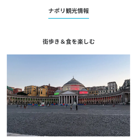
1
1月未定
2028年
月
ナポリ観光情報
1
2
3
4
5
6
7
8
9
10
11
12
13
14
15
街歩き＆食を楽しむ
16
17
18
19
20
21
22
23
24
25
26
27
28
29
30
31
2
2月未定
2028年
月
1
2
3
4
5
6
7
8
9
10
11
12
13
14
15
16
17
18
19
20
21
22
23
24
25
26