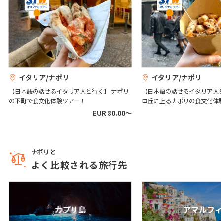
25
26
27
28
29
30
31
8
8月未定
2027年
月
1
2
3
4
5
6
7
イタリア/ナポリ
イタリア/ナポリ
8
9
10
11
12
13
14
【日本語の話せるイタリア人と行く】 ナポリ
【日本語の話せるイタリア人
の下町で食文化体験ツアー！
ロ丘に上るナポリの食文化体
15
16
17
18
19
20
21
EUR 80.00〜
22
23
24
25
26
27
28
29
30
31
ナポリと
よく比較される旅行先
9
9月未定
2027年
月
1
2
3
4
カプリ島
アマルフ
5
6
7
8
9
10
11