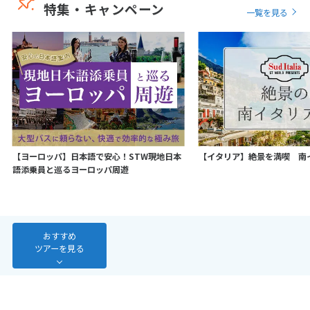
特集・キャンペーン
一覧を見る
7
8
9
10
11
12
13
14
15
16
17
18
19
20
21
22
23
24
25
26
27
28
3
3月未定
2027年
月
【ヨーロッパ】日本語で安心！STW現地日本
【イタリア】絶景を満喫 南
1
2
3
4
5
6
語添乗員と巡るヨーロッパ周遊
7
8
9
10
11
12
13
14
15
16
17
18
19
20
21
22
23
24
25
26
27
おすすめ
ツアーを見る
28
29
30
31
4
4月未定
2027年
月