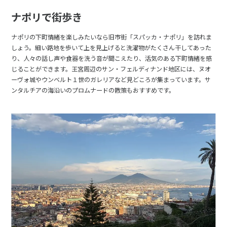
27
28
29
ナポリで街歩き
ナポリの下町情緒を楽しみたいなら旧市街「スパッカ・ナポリ」を訪れま
3
3月未定
2028年
月
しょう。細い路地を歩いて上を見上げると洗濯物がたくさん干してあった
り、人々の話し声や食器を洗う音が聞こえたり、活気のある下町情緒を感
1
2
3
4
じることができます。王宮周辺のサン・フェルディナンド地区には、ヌオ
ーヴォ城やウンベルト１世のガレリアなど見どころが集まっています。サ
5
6
7
8
9
10
11
ンタルチアの海沿いのプロムナードの散策もおすすめです。
12
13
14
15
16
17
18
19
20
21
22
23
24
25
26
27
28
29
30
31
4
4月未定
2028年
月
1
2
3
4
5
6
7
8
9
10
11
12
13
14
15