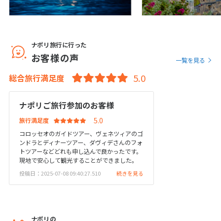
12
13
14
15
16
17
18
19
20
21
22
23
24
25
26
27
28
29
30
ナポリ旅行に行った
お客様の声
一覧を見る
10
10月未定
2027年
月
総合旅行満足度
1
2
ナポリご旅行参加のお客様
3
4
5
6
7
8
9
旅行満足度
10
11
12
13
14
15
16
コロッセオのガイドツアー、ヴェネツィアのゴ
17
18
19
20
21
22
23
ンドラとディナーツアー、ダヴィデさんのフォ
トツアーなどどれも申し込んで良かったです。
24
25
26
27
28
29
30
現地で安心して観光することができました。
31
投稿日：2025-07-08 09:40:27.510
続きを見る
11
11月未定
2027年
月
ナポリの