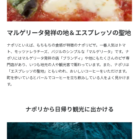
1
2
3
4
5
6
7
8
9
10
11
12
13
14
15
16
17
マルゲリータ発祥の地＆エスプレッソの聖地
18
19
20
21
22
23
24
25
26
27
28
29
30
ナポリといえば、もちもちの食感が特徴のナポリピザ。一番人気はトマ
ト、モッツァレラチーズ、バジルのシンプルな「マルゲリータ」です。ナ
ポリにはマルゲリータ発祥の店「ブランディ」や他にもたくさんのピザ専
7
7月未定
2028年
月
門店があり、いつも地元の人や観光客で賑わっています。また、ナポリは
「エスプレッソの聖地」ともいわれ、おいしいコーヒーをいただけます。
1
町を歩いているとバールでコーヒーを立ち飲みしている人をよく見かけま
す。
2
3
4
5
6
7
8
9
10
11
12
13
14
15
16
17
18
19
20
21
22
ナポリから日帰り観光に出かける
23
24
25
26
27
28
29
30
31