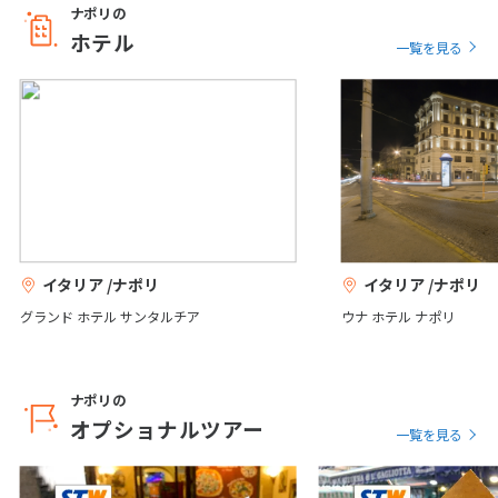
ナポリの
ホテル
一覧を見る
6
6月未定
2027年
月
1
2
3
4
5
6
7
8
9
10
11
12
13
14
15
16
17
18
19
20
21
22
23
24
25
26
27
28
29
30
イタリア /ナポリ
イタリア /ナポリ
グランド ホテル サンタルチア
ウナ ホテル ナポリ
7
7月未定
2027年
月
1
2
3
ナポリの
4
5
6
7
8
9
10
オプショナルツアー
一覧を見る
11
12
13
14
15
16
17
18
19
20
21
22
23
24