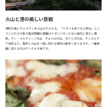
16
17
18
19
20
21
22
23
24
25
26
27
28
29
火山と港の美しい景観
30
港町の奥にヴェスヴィオ火山がそびえる、「ナポリを見てから死ね」とい
うことわざが表す風光明媚な景観はナポリへ行ったなら絶対に見たい景
5
色。サン・マルティーノの丘、ヴォメロの丘、ポジリポの丘、サンタルチ
5月未定
2028年
月
ア地区など、海岸と火山を一度に見れる場所は数多くありますが、一番綺
麗に見えるのはサンテルモ城です。
1
2
3
4
5
6
7
8
9
10
11
12
13
14
15
16
17
18
19
20
21
22
23
24
25
26
27
28
29
30
31
6
6月未定
2028年
月